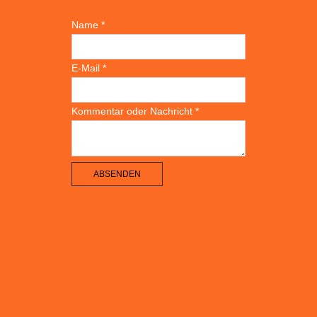
67098 Bad Dürkheim
06322 - 988 200 0
info@fronhofklinik.de
Anfahrt
Name
*
E-Mail
*
Kommentar oder Nachricht
*